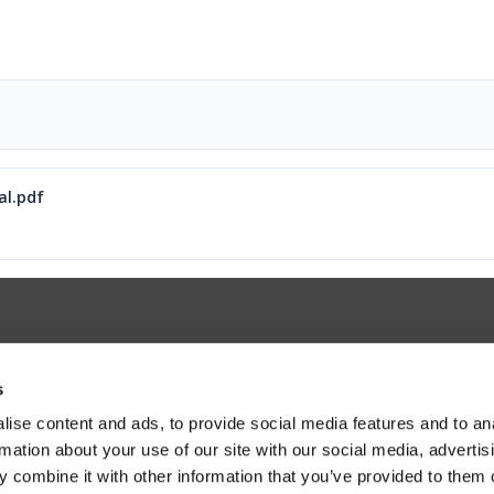
al.pdf
s
權
關注 STEINWAY
關注 LYNGD
ise content and ads, to provide social media features and to an
LYNGDORF
AUDIO
ookie 原則
使用條
rmation about your use of our site with our social media, advertis
 combine it with other information that you’ve provided to them o