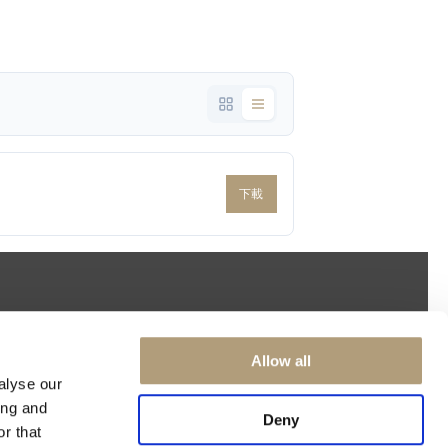
下載
ORF
電子報
Allow all
alyse our
要隨時暸解我們的最新資訊，請
ing and
註冊我們的電子報，率先接收關
Deny
r that
於我們產品和活動的精彩消息。