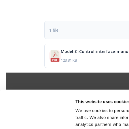
1 file
Model-C-Control-interface-manu
123.81 KB
This website uses cookie
我們的總部
您的隱私
We use cookies to personal
Ulvevej 28, DK-7800 Skive
隱私權原則
C
traffic. We also share info
電話：+45 9614 5600
款
analytics partners who may